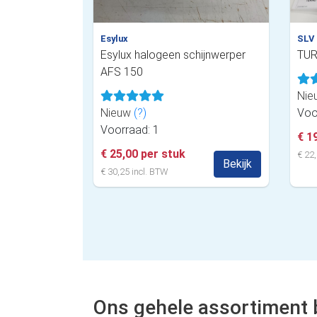
Esylux
SLV
Esylux halogeen schijnwerper
TUR
AFS 150
Nie
Nieuw
(?)
Voo
Voorraad: 1
€ 1
€ 25,00 per stuk
€ 22,
Bekijk
€ 30,25 incl. BTW
Ons gehele assortiment 