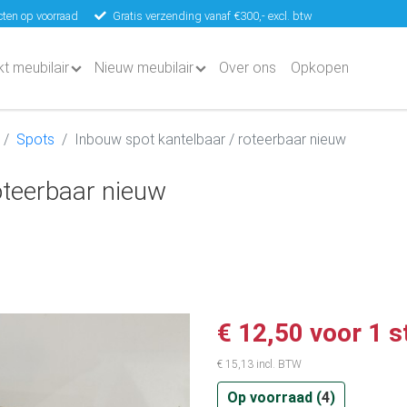
ten op voorraad
Gratis verzending vanaf €300,- excl. btw
kt meubilair
Nieuw meubilair
Over ons
Opkopen
Spots
Inbouw spot kantelbaar / roteerbaar nieuw
oteerbaar nieuw
€ 12,50 voor 1 s
€ 15,13 incl. BTW
Op voorraad (
4
)