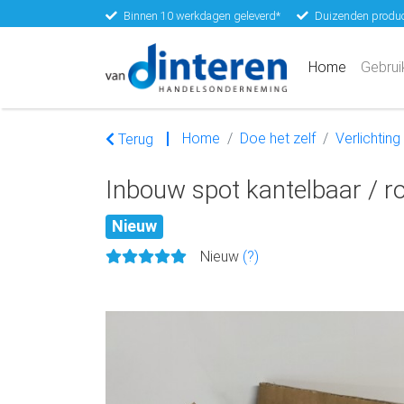
Binnen 10 werkdagen geleverd*
Duizenden produc
(current)
Home
Gebrui
Home
Doe het zelf
Verlichting
Terug
Inbouw spot kantelbaar / r
Nieuw
Nieuw
(?)