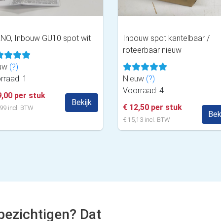
NO, Inbouw GU10 spot wit
Inbouw spot kantelbaar /
roteerbaar nieuw
uw
(?)
rraad: 1
Nieuw
(?)
Voorraad: 4
9,00 per stuk
Bekijk
€ 12,50 per stuk
99 incl. BTW
Bek
€ 15,13 incl. BTW
bezichtigen? Dat