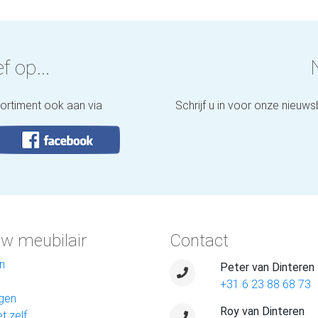
f op...
sortiment ook aan via
Schrijf u in voor onze nieuws
w meubilair
Contact
n
Peter van Dinteren
+31 6 23 88 68 73
gen
Roy van Dinteren
t zelf