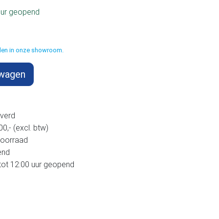
uur geopend
halen in onze showroom.
lwagen
verd
,- (excl. btw)
voorraad
end
tot 12:00 uur geopend