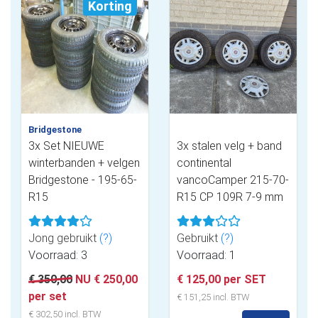
Korting
Bridgestone
3x Set NIEUWE
3x stalen velg + band
winterbanden + velgen
continental
Bridgestone - 195-65-
vancoCamper 215-70-
R15
R15 CP 109R 7-9 mm
Jong gebruikt
(?)
Gebruikt
(?)
Voorraad: 3
Voorraad: 1
€ 350,00
NU € 250,00
€ 125,00 per SET
per set
€ 151,25 incl. BTW
€ 302,50 incl. BTW