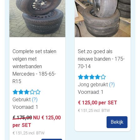
Complete set stalen
Set zo goed als
velgen met
nieuwe banden - 175-
winterbanden
70-14
Mercedes - 185-65-
R15
Jong gebruikt
(?)
Voorraad: 1
Gebruikt
(?)
€ 125,00 per SET
Voorraad: 1
€ 151,25 incl. BTW
€ 175,00
NU € 125,00
Bekijk
per SET
€ 151,25 incl. BTW