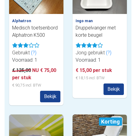
Alphatron
Ingo man
Medisch toetsenbord
Druppelvanger met
Alphatron K500
korte beugel
Gebruikt
(?)
Jong gebruikt
(?)
Voorraad: 1
Voorraad: 1
€ 125,00
NU € 75,00
€ 15,00 per stuk
per stuk
€ 18,15 incl. BTW
€ 90,75 incl. BTW
Bekijk
Bekijk
Korting