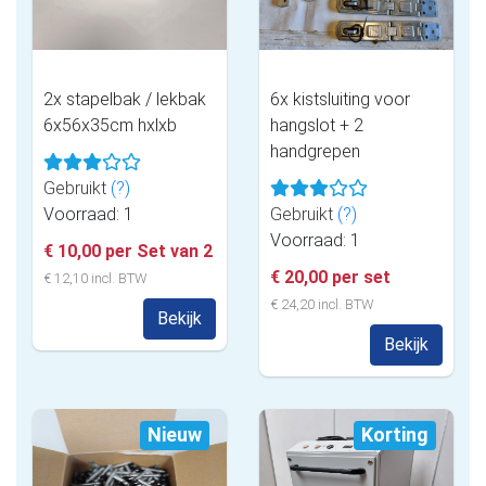
2x stapelbak / lekbak
6x kistsluiting voor
6x56x35cm hxlxb
hangslot + 2
handgrepen
Gebruikt
(?)
Voorraad: 1
Gebruikt
(?)
Voorraad: 1
€ 10,00 per Set van 2
€ 20,00 per set
€ 12,10 incl. BTW
€ 24,20 incl. BTW
Bekijk
Bekijk
Nieuw
Korting