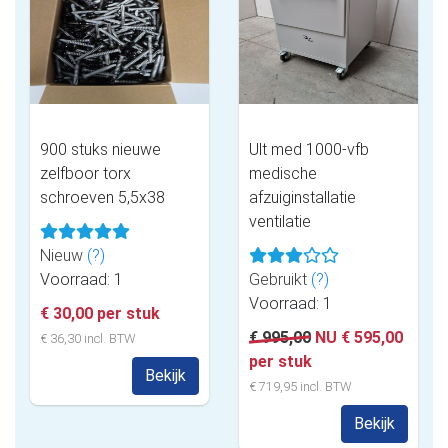
900 stuks nieuwe
Ult med 1000-vfb
zelfboor torx
medische
schroeven 5,5x38
afzuiginstallatie
ventilatie
Nieuw
(?)
Voorraad: 1
Gebruikt
(?)
Voorraad: 1
€ 30,00 per stuk
€ 995,00
NU € 595,00
€ 36,30 incl. BTW
per stuk
Bekijk
€ 719,95 incl. BTW
Bekijk