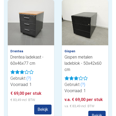
Drentea
Gispen
Drentea ladekast -
Gispen metalen
60x46x77 cm
ladeblok - 50x42x60
cm
Gebruikt
(?)
Voorraad: 1
Gebruikt
(?)
Voorraad: 1
€ 69,00 per stuk
v.a. € 69,00 per stuk
€ 83,49 incl. BTW
v.a. € 83,49 incl. BTW
Bekijk
Bekijk