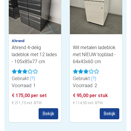
Ahrend
Ahrend 4-delig
Wit metalen ladeblok
ladeblok met 12 lades
met NIEUW topblad -
- 105x85x77 cm
64x43x60 cm
Gebruikt
(?)
Gebruikt
(?)
Voorraad: 1
Voorraad: 2
€ 175,00 per set
€ 95,00 per stuk
€ 211,75 incl. BTW
€ 114,95 incl. BTW
Bekijk
Bekijk