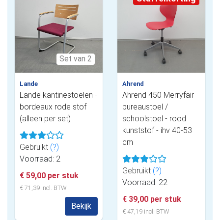
Set van 2
Lande
Ahrend
Lande kantinestoelen -
Ahrend 450 Merryfair
bordeaux rode stof
bureaustoel /
(alleen per set)
schoolstoel - rood
kunststof - ihv 40-53
cm
Gebruikt
(?)
Voorraad: 2
Gebruikt
(?)
€ 59,00 per stuk
Voorraad: 22
€ 71,39 incl. BTW
€ 39,00 per stuk
Bekijk
€ 47,19 incl. BTW