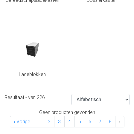
Gereedschapsladekasten
Dossierkasten
Ladeblokken
Resultaat
-
van
226
Geen producten gevonden
‹ Vorige
1
2
3
4
5
6
7
8
›