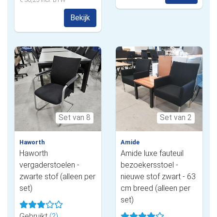
Bekijk
Set van 8
Set van 2
Haworth
Amide
Haworth
Amide luxe fauteuil
vergaderstoelen -
bezoekersstoel -
zwarte stof (alleen per
nieuwe stof zwart - 63
set)
cm breed (alleen per
set)
Gebruikt
(?)