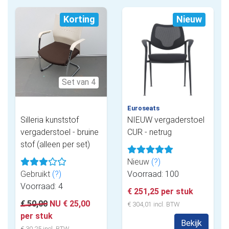
Korting
Nieuw
Set van 4
Euroseats
Silleria kunststof
NIEUW vergaderstoel
vergaderstoel - bruine
CUR - netrug
stof (alleen per set)
Nieuw
(?)
Gebruikt
(?)
Voorraad: 100
Voorraad: 4
€ 251,25 per stuk
€ 50,00
NU € 25,00
€ 304,01 incl. BTW
per stuk
Bekijk
€ 30,25 incl. BTW