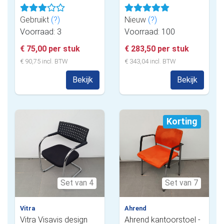
Gebruikt
(?)
Nieuw
(?)
Voorraad: 3
Voorraad: 100
€ 75,00 per stuk
€ 283,50 per stuk
€ 90,75 incl. BTW
€ 343,04 incl. BTW
Bekijk
Bekijk
Korting
Set van 4
Set van 7
Vitra
Ahrend
Vitra Visavis design
Ahrend kantoorstoel -