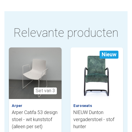
Relevante producten
Nieuw
Set van 3
Arper
Euroseats
Arper Catifa 53 design
NIEUW Dunton
stoel - wit kunststof
vergaderstoel - stof
(alleen per set)
hunter