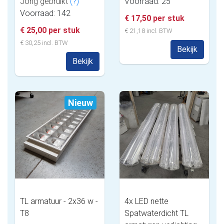
Jong gebruikt
(?)
Voorraad: 25
Voorraad: 142
€ 17,50 per stuk
€ 25,00 per stuk
€ 21,18 incl. BTW
€ 30,25 incl. BTW
Bekijk
Bekijk
Nieuw
TL armatuur - 2x36 w -
4x LED nette
T8
Spatwaterdicht TL