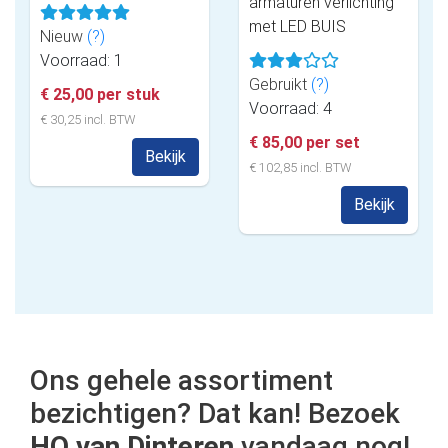
armaturen verlichting
met LED BUIS
Nieuw
(?)
Voorraad: 1
Gebruikt
(?)
€ 25,00 per stuk
Voorraad: 4
€ 30,25 incl. BTW
€ 85,00 per set
Bekijk
€ 102,85 incl. BTW
Bekijk
Ons gehele assortiment
bezichtigen? Dat kan! Bezoek
HO van Dinteren
vandaag nog!