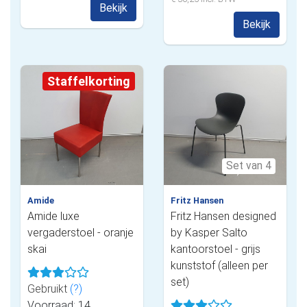
Bekijk
Bekijk
Staffelkorting
Set van 4
Amide
Fritz Hansen
Amide luxe
Fritz Hansen designed
vergaderstoel - oranje
by Kasper Salto
skai
kantoorstoel - grijs
kunststof (alleen per
set)
Gebruikt
(?)
Voorraad: 14