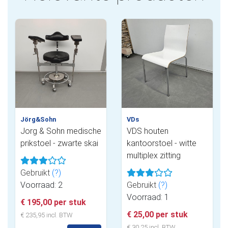
Jörg&Sohn
VDs
Jorg & Sohn medische
VDS houten
prikstoel - zwarte skai
kantoorstoel - witte
multiplex zitting
Gebruikt
(?)
Voorraad: 2
Gebruikt
(?)
Voorraad: 1
€ 195,00 per stuk
€ 25,00 per stuk
€ 235,95 incl. BTW
€ 30,25 incl. BTW