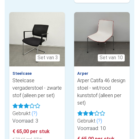
Set van 3
Set van 10
Steelcase
Arper
Steelcase
Arper Catifa 46 design
vergaderstoel - zwarte
stoel - wit/rood
stof (alleen per set)
kunststof (alleen per
set)
Gebruikt
(?)
Voorraad: 3
Gebruikt
(?)
Voorraad: 10
€ 65,00 per stuk
€ 65,00 per stuk