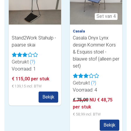
Set van 4
Casala
Stand2Work Stahulp -
Casala Onyx Lynx
paarse skai
design Kommer Kors
& Esquiss stoel -
blauwe stof (alleen per
Gebruikt
(?)
set)
Voorraad: 1
€ 115,00 per stuk
Gebruikt
(?)
€ 139,15 incl. BTW
Voorraad: 4
Bekijk
€ 75,00
NU € 48,75
per stuk
€ 58,99 incl. BTW
Bekijk