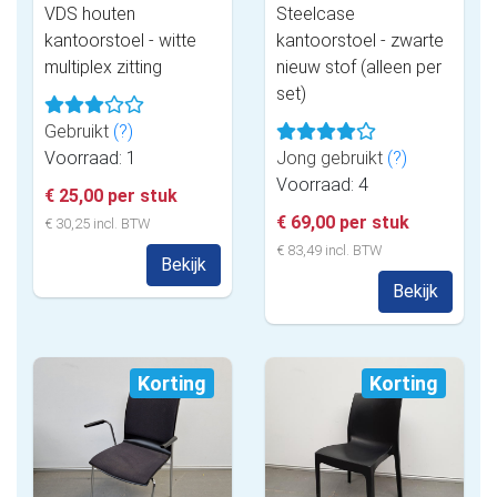
VDS houten
Steelcase
kantoorstoel - witte
kantoorstoel - zwarte
multiplex zitting
nieuw stof (alleen per
set)
Gebruikt
(?)
Voorraad: 1
Jong gebruikt
(?)
Voorraad: 4
€ 25,00 per stuk
€ 69,00 per stuk
€ 30,25 incl. BTW
€ 83,49 incl. BTW
Bekijk
Bekijk
Korting
Korting