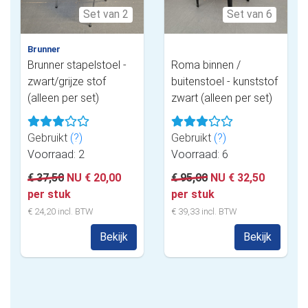
Set van 2
Set van 6
Brunner
Brunner stapelstoel -
Roma binnen /
zwart/grijze stof
buitenstoel - kunststof
(alleen per set)
zwart (alleen per set)
Gebruikt
(?)
Gebruikt
(?)
Voorraad: 2
Voorraad: 6
€ 37,50
NU € 20,00
€ 95,00
NU € 32,50
per stuk
per stuk
€ 24,20 incl. BTW
€ 39,33 incl. BTW
Bekijk
Bekijk