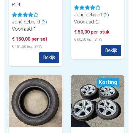
R14
Jong gebruikt
(?)
Jong gebruikt
(?)
Voorraad: 2
Voorraad: 1
€ 50,00 per stuk
€ 150,00 per set
€ 60,50 incl. BTW
€ 181,50 incl. BTW
Bekijk
Bekijk
Korting