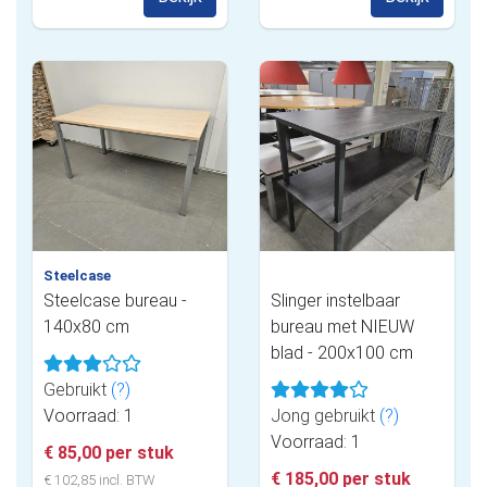
Steelcase
Steelcase bureau -
Slinger instelbaar
140x80 cm
bureau met NIEUW
blad - 200x100 cm
Gebruikt
(?)
Voorraad: 1
Jong gebruikt
(?)
Voorraad: 1
€ 85,00 per stuk
€ 185,00 per stuk
€ 102,85 incl. BTW