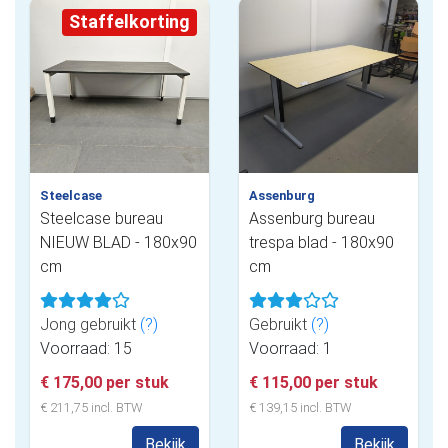
Staffelkorting
Steelcase
Assenburg
Steelcase bureau
Assenburg bureau
NIEUW BLAD - 180x90
trespa blad - 180x90
cm
cm
Jong gebruikt
(?)
Gebruikt
(?)
Voorraad: 15
Voorraad: 1
€ 175,00 per stuk
€ 115,00 per stuk
€ 211,75 incl. BTW
€ 139,15 incl. BTW
Bekijk
Bekijk