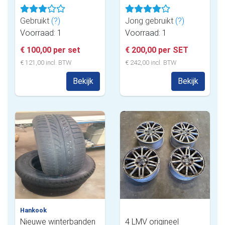
Gebruikt
(?)
Jong gebruikt
(?)
Voorraad: 1
Voorraad: 1
€ 100,00 per set
€ 200,00 per SET
€ 121,00 incl. BTW
€ 242,00 incl. BTW
Bekijk
Bekijk
Hankook
Nieuwe winterbanden
4 LMV origineel