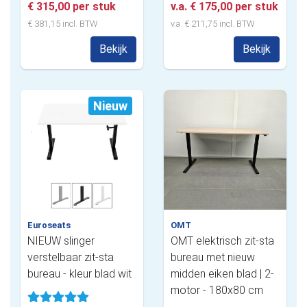
€ 315,00 per stuk
v.a. € 175,00 per stuk
€ 381,15 incl. BTW
v.a. € 211,75 incl. BTW
Bekijk
Bekijk
Nieuw
Euroseats
OMT
NIEUW slinger
OMT elektrisch zit-sta
verstelbaar zit-sta
bureau met nieuw
bureau - kleur blad wit
midden eiken blad | 2-
motor - 180x80 cm