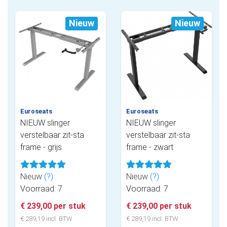
Nieuw
Nieuw
Euroseats
Euroseats
NIEUW slinger
NIEUW slinger
verstelbaar zit-sta
verstelbaar zit-sta
frame - grijs
frame - zwart
Nieuw
(?)
Nieuw
(?)
Voorraad: 7
Voorraad: 7
€ 239,00 per stuk
€ 239,00 per stuk
€ 289,19 incl. BTW
€ 289,19 incl. BTW