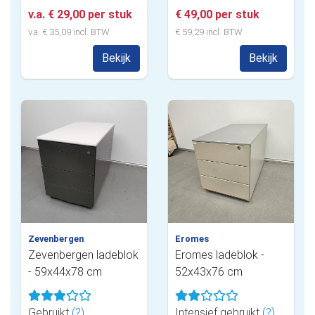
v.a. € 29,00 per stuk
€ 49,00 per stuk
v.a. € 35,09 incl. BTW
€ 59,29 incl. BTW
Bekijk
Bekijk
Zevenbergen
Eromes
Zevenbergen ladeblok
Eromes ladeblok -
- 59x44x78 cm
52x43x76 cm
Gebruikt
(?)
Intensief gebruikt
(?)