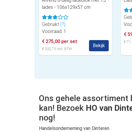
Ahrend 6-delig ladeblok met 15
Lad
lades - 106x129x57 cm
Geb
Gebruikt
(?)
Voo
Voorraad: 1
€ 5
€ 275,00 per set
€ 71,
Bekijk
€ 332,75 incl. BTW
Ons gehele assortiment 
kan! Bezoek
HO van Dint
nog!
Handelsonderneming van Dinteren