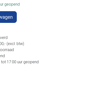
uur geopend
lwagen
verd
,- (excl. btw)
voorraad
end
 tot 17:00 uur geopend