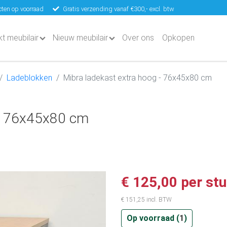
ten op voorraad
Gratis verzending vanaf €300,- excl. btw
kt meubilair
Nieuw meubilair
Over ons
Opkopen
Ladeblokken
Mibra ladekast extra hoog - 76x45x80 cm
 - 76x45x80 cm
€ 125,00 per st
€ 151,25 incl. BTW
Op voorraad (
1
)