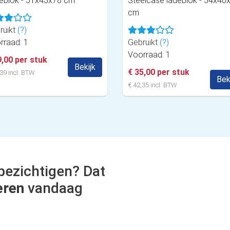
eblok - 51x43x78 cm
Steelcase ladeblok - 54x40
cm
ruikt
(?)
rraad: 1
Gebruikt
(?)
Voorraad: 1
9,00 per stuk
Bekijk
€ 35,00 per stuk
39 incl. BTW
Bek
€ 42,35 incl. BTW
bezichtigen? Dat
eren
vandaag