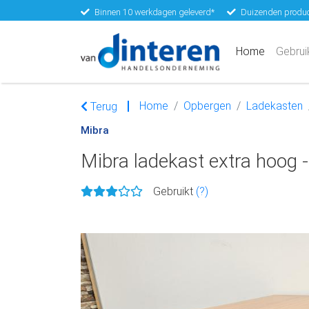
Binnen 10 werkdagen geleverd*
Duizenden produc
(current)
Home
Gebrui
Home
Opbergen
Ladekasten
Terug
Mibra
Mibra ladekast extra hoog
Gebruikt
(?)