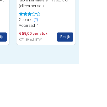
x40
Mibra kantinetafel - 170x75 cm
(alleen per set)
Gebruikt
(?)
Voorraad: 4
€ 59,00 per stuk
ijk
Bekijk
€ 71,39 incl. BTW