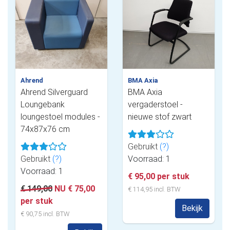
Ahrend
BMA Axia
Ahrend Silverguard
BMA Axia
Loungebank
vergaderstoel -
loungestoel modules -
nieuwe stof zwart
74x87x76 cm
Gebruikt
(?)
Gebruikt
(?)
Voorraad: 1
Voorraad: 1
€ 95,00 per stuk
€ 149,00
NU € 75,00
€ 114,95 incl. BTW
per stuk
Bekijk
€ 90,75 incl. BTW