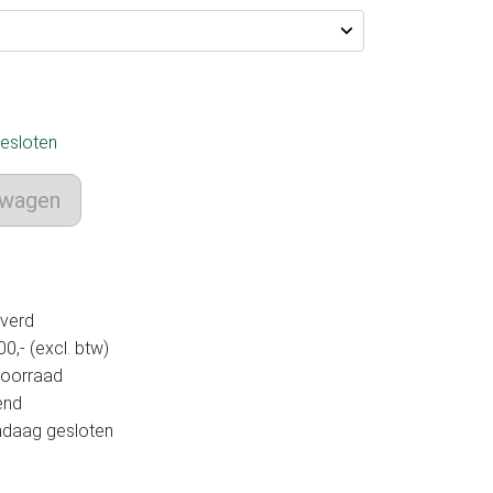
esloten
lwagen
verd
,- (excl. btw)
voorraad
end
andaag gesloten