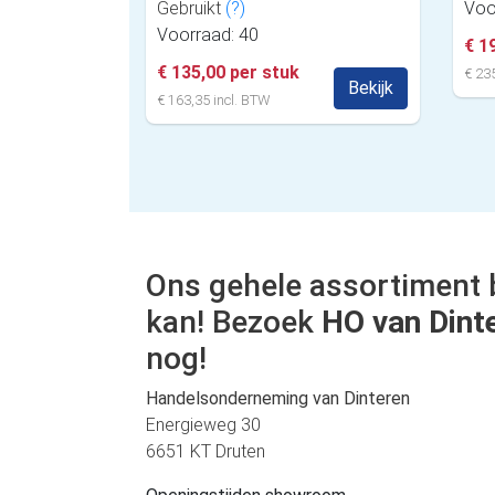
Gebruikt
(?)
Voo
Voorraad: 40
€ 1
€ 135,00 per stuk
€ 235
Bekijk
€ 163,35 incl. BTW
Ons gehele assortiment 
kan! Bezoek
HO van Dint
nog!
Handelsonderneming van Dinteren
Energieweg 30
6651 KT Druten