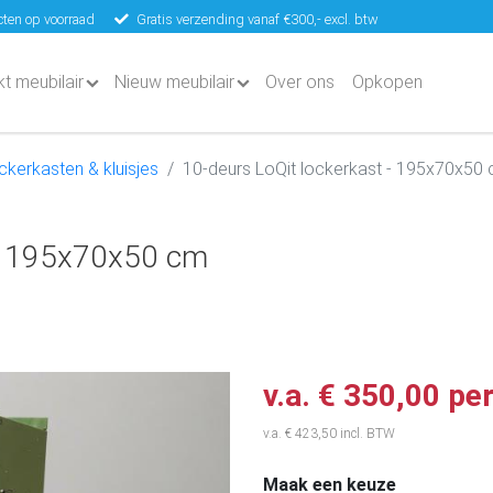
ten op voorraad
Gratis verzending vanaf €300,- excl. btw
kt meubilair
Nieuw meubilair
Over ons
Opkopen
ckerkasten & kluisjes
10-deurs LoQit lockerkast - 195x70x50
 - 195x70x50 cm
v.a. € 350,00 pe
v.a. € 423,50 incl. BTW
Maak een keuze