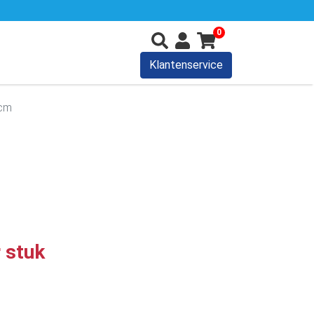
0
Klantenservice
 cm
r stuk