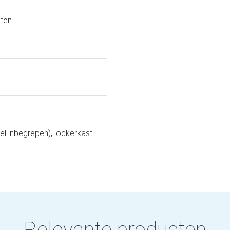
oten
l inbegrepen), lockerkast
Relevante producten