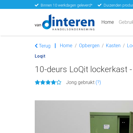
Binnen 10 werkdagen geleverd*
Duizenden produc
(current)
Home
Gebrui
Home
Opbergen
Kasten
Lo
Terug
Loqit
10-deurs LoQit lockerkast
Jong gebruikt
(?)