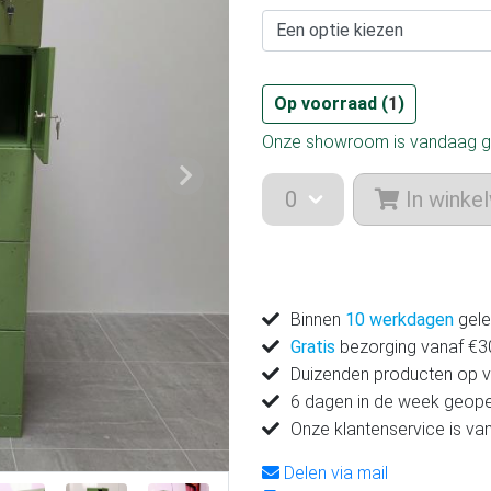
Op voorraad (
1
)
Onze showroom is vandaag g
Volgende
In winke
Binnen
10 werkdagen
gele
Gratis
bezorging vanaf €300
Duizenden producten op 
6 dagen in de week geop
Onze klantenservice is v
Delen via mail