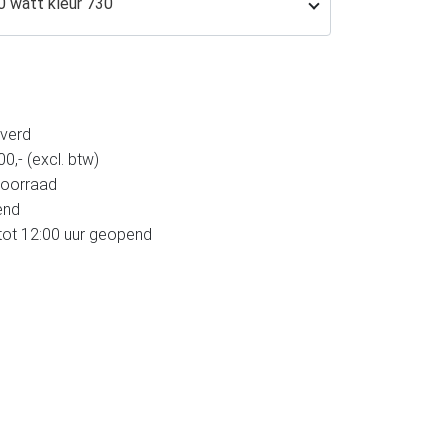
 watt kleur 730
verd
,- (excl. btw)
voorraad
end
tot 12:00 uur geopend