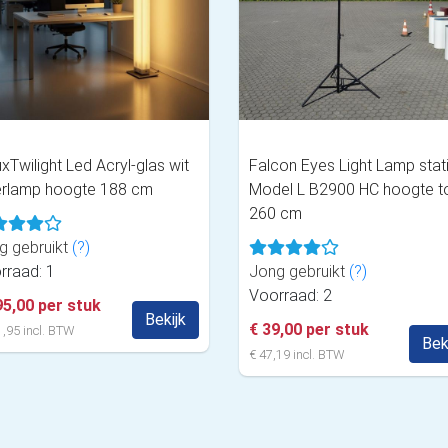
xTwilight Led Acryl-glas wit
Falcon Eyes Light Lamp stat
erlamp hoogte 188 cm
Model L B2900 HC hoogte t
260 cm
g gebruikt
(?)
rraad: 1
Jong gebruikt
(?)
Voorraad: 2
95,00 per stuk
Bekijk
€ 39,00 per stuk
,95 incl. BTW
Bek
€ 47,19 incl. BTW