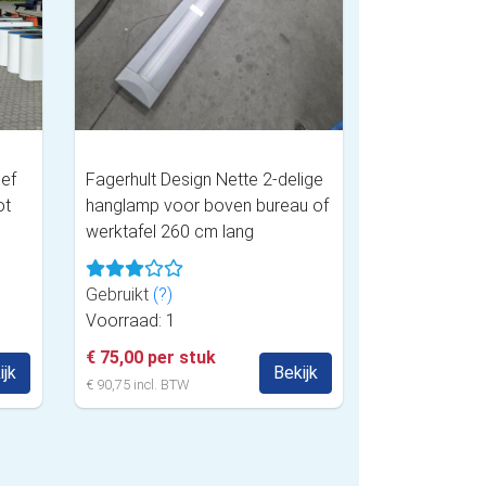
ief
Fagerhult Design Nette 2-delige
ot
hanglamp voor boven bureau of
werktafel 260 cm lang
Gebruikt
(?)
Voorraad: 1
€ 75,00 per stuk
ijk
Bekijk
€ 90,75 incl. BTW