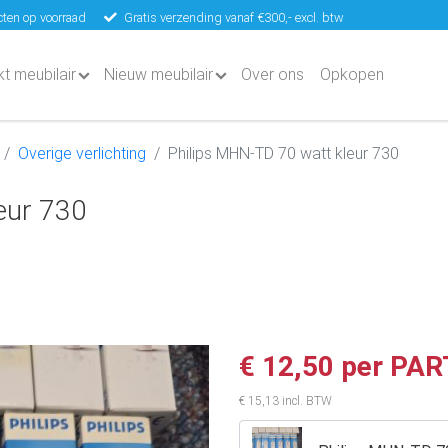
ten op voorraad
Gratis verzending vanaf €300,- excl. btw
kt meubilair
Nieuw meubilair
Over ons
Opkopen
Overige verlichting
Philips MHN-TD 70 watt kleur 730
eur 730
€ 12,50 per PAR
€ 15,13 incl. BTW