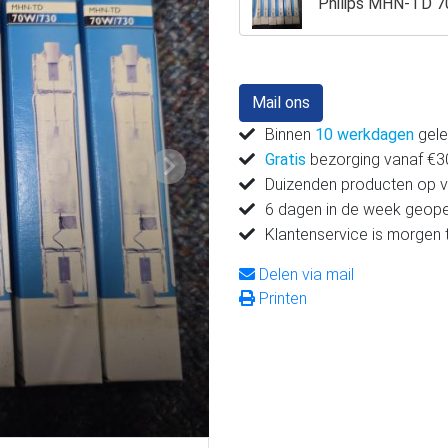
Philips MHN-TD 70
Mail ons
Binnen
10 werkdagen
gele
Gratis
bezorging vanaf €300
Volgende
Duizenden producten op 
6 dagen in de week geop
Klantenservice is morgen 
Delen via mail
Printen