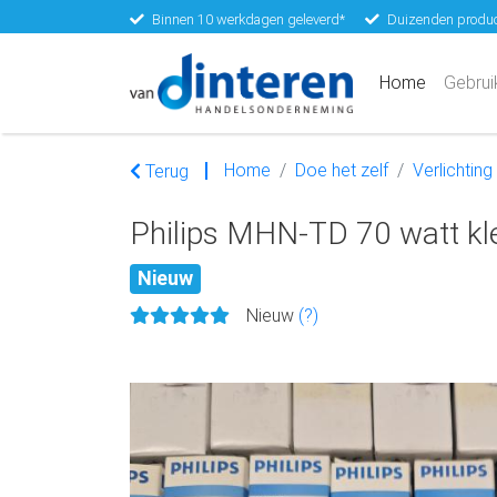
Binnen 10 werkdagen geleverd*
Duizenden produc
(current)
Home
Gebrui
Home
Doe het zelf
Verlichting
Terug
Philips MHN-TD 70 watt kl
Nieuw
Nieuw
(?)