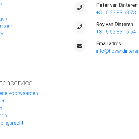
n
Peter van Dinteren
+31 6 23 88 68 73
gen
Roy van Dinteren
t zelf
+31 6 52 86 16 64
en
Email adres
info@hovandinteren
tenservice
ene voorwaarden
len
n
gen
pingsrecht