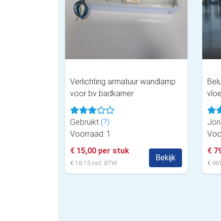
Verlichting armatuur wandlamp
Belu
voor bv badkamer
vlo
Gebruikt
(?)
Jon
Voorraad: 1
Voo
€ 15,00 per stuk
€ 7
Bekijk
€ 18,15 incl. BTW
€ 961