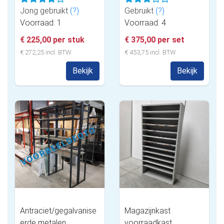
Jong gebruikt
(?)
Gebruikt
(?)
Voorraad: 1
Voorraad: 4
€ 225,00 per stuk
€ 375,00 per set
€ 272,25 incl. BTW
€ 453,75 incl. BTW
Bekijk
Bekijk
Antraciet/gegalvanise
Magazijnkast
erde metalen
voorraadkast