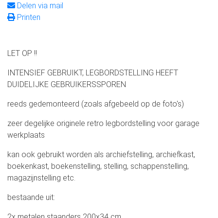
Delen via mail
Printen
LET OP !!
INTENSIEF GEBRUIKT, LEGBORDSTELLING HEEFT
DUIDELIJKE GEBRUIKERSSPOREN
reeds gedemonteerd (zoals afgebeeld op de foto's)
zeer degelijke originele retro legbordstelling voor garage
werkplaats
kan ook gebruikt worden als archiefstelling, archiefkast,
boekenkast, boekenstelling, stelling, schappenstelling,
magazijnstelling etc.
bestaande uit:
2x metalen staanders 200x34 cm