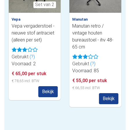
Set van 2
Vepa
Manutan
Vepa vergaderstoel -
Manutan retro /
nieuwe stof antraciet
vintage houten
(alleen per set)
bureaustoel - ihv 48-
65 cm
Gebruikt
(?)
Voorraad: 2
Gebruikt
(?)
Voorraad: 85
€ 65,00 per stuk
€ 55,00 per stuk
€ 78,65 incl. BTW
€ 66,55 incl. BTW
Bekijk
Bekijk