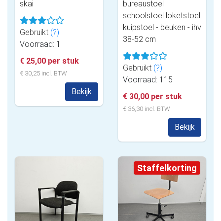
skai
bureaustoel
schoolstoel loketstoel
kuipstoel - beuken - ihv
Gebruikt
(?)
38-52 cm
Voorraad: 1
€ 25,00 per stuk
Gebruikt
(?)
€ 30,25 incl. BTW
Voorraad: 115
Bekijk
€ 30,00 per stuk
€ 36,30 incl. BTW
Bekijk
Staffelkorting