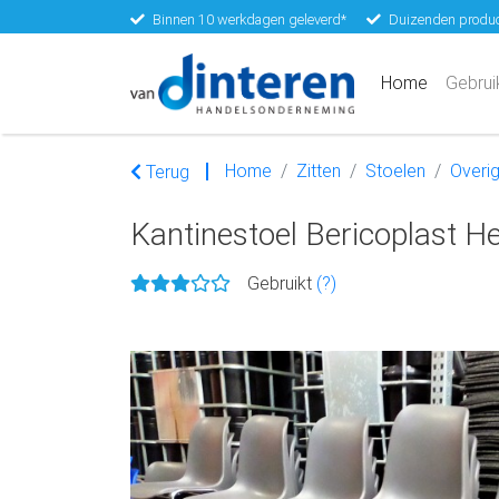
Binnen 10 werkdagen geleverd*
Duizenden produc
(current)
Home
Gebrui
Home
Zitten
Stoelen
Overig
Terug
Kantinestoel Bericoplast Hel
Gebruikt
(?)