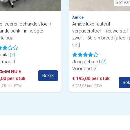
Set va
Amide
e lederen behandelstoel /
Amide luxe fauteuil
andelbank - in hoogte
vergaderstoel - nieuwe stof
stelbaar
zwart - 60 cm breed (alleen 
set)
ruikt
(?)
rraad: 1
Jong gebruikt
(?)
Voorraad: 2
75,00
NU €
Bekijk
,00 per stuk
€ 195,00 per stuk
Bek
,75 incl. BTW
€ 235,95 incl. BTW