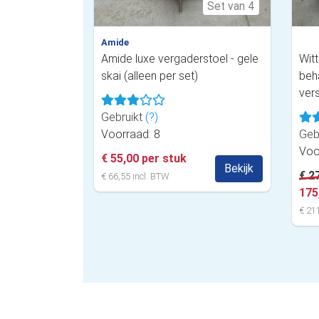
Set van 4
Amide
Amide luxe vergaderstoel - gele
Witt
skai (alleen per set)
beh
ver
Gebruikt
(?)
Voorraad: 8
Geb
Voo
€ 55,00 per stuk
Bekijk
€ 2
€ 66,55 incl. BTW
175
€ 211