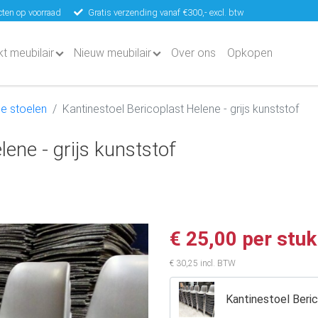
ten op voorraad
Gratis verzending vanaf €300,- excl. btw
kt meubilair
Nieuw meubilair
Over ons
Opkopen
e stoelen
Kantinestoel Bericoplast Helene - grijs kunststof
ene - grijs kunststof
€ 25,00 per stuk
€ 30,25 incl. BTW
Kantinestoel Beric