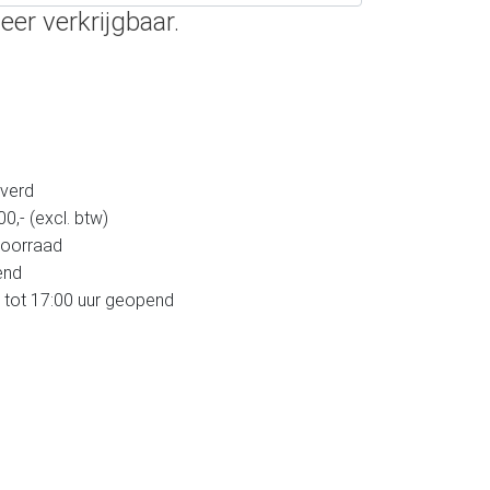
eer verkrijgbaar.
verd
,- (excl. btw)
voorraad
end
 tot 17:00 uur geopend