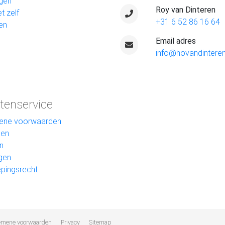
gen
Roy van Dinteren
t zelf
+31 6 52 86 16 64
en
Email adres
info@hovandinteren
tenservice
ene voorwaarden
len
n
gen
pingsrecht
emene voorwaarden
Privacy
Sitemap