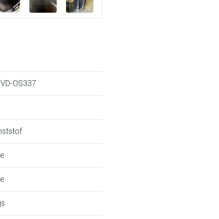
VD-OS337
nststof
e
e
js