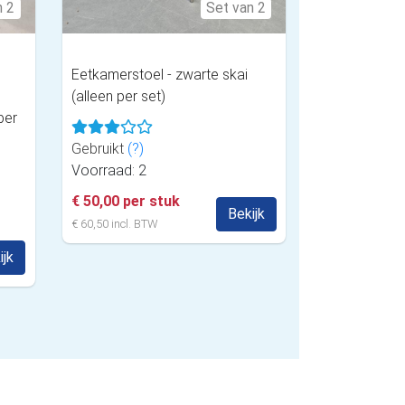
n 2
Set van 2
Eetkamerstoel - zwarte skai
(alleen per set)
per
Gebruikt
(?)
Voorraad: 2
€ 50,00 per stuk
Bekijk
€ 60,50 incl. BTW
ijk