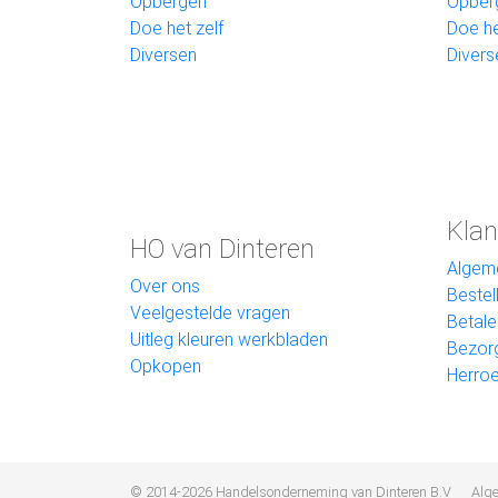
Opbergen
Opber
Doe het zelf
Doe he
Diversen
Divers
Klan
HO van Dinteren
Algem
Over ons
Bestel
Veelgestelde vragen
Betale
Uitleg kleuren werkbladen
Bezor
Opkopen
Herroe
© 2014-2026 Handelsonderneming van Dinteren B.V
Alg