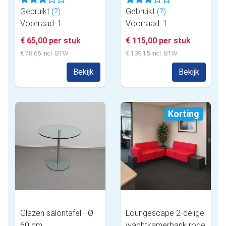
Gebruikt
(?)
Gebruikt
(?)
Voorraad: 1
Voorraad: 1
€ 65,00 per stuk
€ 115,00 per stuk
€ 78,65 incl. BTW
€ 139,15 incl. BTW
Bekijk
Bekijk
Korting
Glazen salontafel - Ø
Loungescape 2-delige
60 cm
wachtkamerbank rode