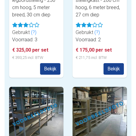
legbordstelling - 250
stellingkast - 200 cm
cm hoog, 5 meter
hoog, 6 meter breed,
breed, 30 cm diep
27 cm diep
Gebruikt
(?)
Gebruikt
(?)
Voorraad: 3
Voorraad: 2
€ 325,00 per set
€ 175,00 per set
€ 393,25 incl. BTW
€ 211,75 incl. BTW
Bekijk
Bekijk