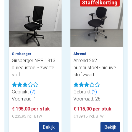
Staffelkorting
Girsberger
Ahrend
Girsberger NPR 1813
Ahrend 262
bureaustoel - zwarte
bureaustoel - nieuwe
stof
stof zwart
Gebruikt
(?)
Gebruikt
(?)
Voorraad: 1
Voorraad: 26
€ 195,00 per stuk
€ 115,00 per stuk
€ 235,95 incl. BTW
€ 139,15 incl. BTW
Bekijk
Bekijk