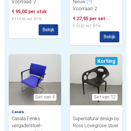
Voorraad: 2
Nieuw
(?)
Voorraad: 2
€ 95,00 per stuk
€ 27,95 per set
€ 114,95 incl. BTW
€ 33,82 incl. BTW
Bekijk
Bekijk
Korting
Set van 4
Set van 12
Casala
Casala Feniks
Supernatural design by
vergaderstoel -
Ross Lovegrove stoel