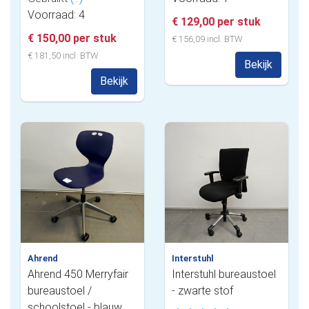
Voorraad: 4
€ 129,00 per stuk
€ 150,00 per stuk
€ 156,09 incl. BTW
€ 181,50 incl. BTW
Bekijk
Bekijk
Ahrend
Interstuhl
Ahrend 450 Merryfair
Interstuhl bureaustoel
bureaustoel /
- zwarte stof
schoolstoel - blauw