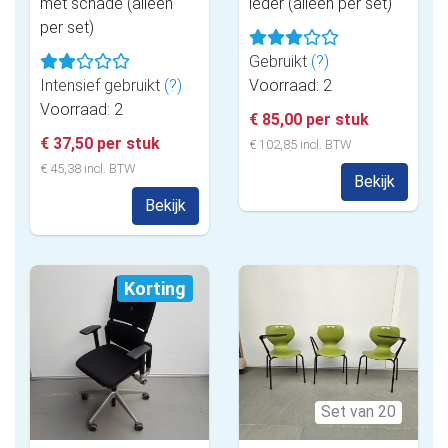
met schade (alleen
leder (alleen per set)
per set)
Gebruikt
(?)
Intensief gebruikt
(?)
Voorraad: 2
Voorraad: 2
€ 85,00 per stuk
€ 37,50 per stuk
€ 102,85 incl. BTW
€ 45,38 incl. BTW
Bekijk
Bekijk
Korting
Set van 20