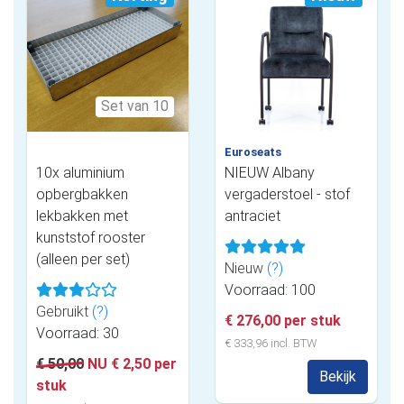
Set van 10
Euroseats
10x aluminium
NIEUW Albany
opbergbakken
vergaderstoel - stof
lekbakken met
antraciet
kunststof rooster
(alleen per set)
Nieuw
(?)
Voorraad: 100
Gebruikt
(?)
€ 276,00 per stuk
Voorraad: 30
€ 333,96 incl. BTW
€ 50,00
NU € 2,50 per
Bekijk
stuk