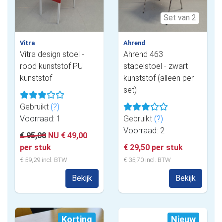
Set van 2
Vitra
Ahrend
Vitra design stoel -
Ahrend 463
rood kunststof PU
stapelstoel - zwart
kunststof
kunststof (alleen per
set)
Gebruikt
(?)
Voorraad: 1
Gebruikt
(?)
Voorraad: 2
€ 95,00
NU € 49,00
per stuk
€ 29,50 per stuk
€ 59,29 incl. BTW
€ 35,70 incl. BTW
Bekijk
Bekijk
Korting
Nieuw