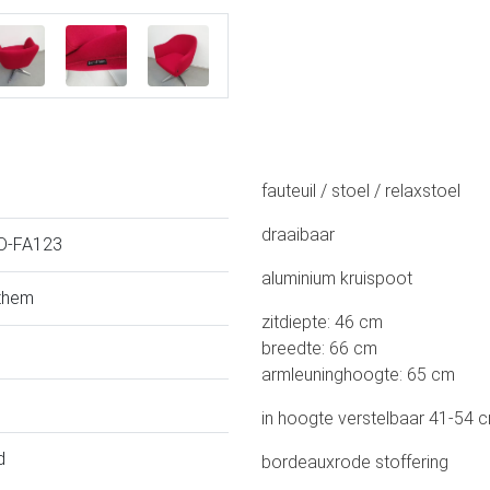
fauteuil / stoel / relaxstoel
draaibaar
D-FA123
aluminium kruispoot
them
zitdiepte: 46 cm
breedte: 66 cm
armleuninghoogte: 65 cm
in hoogte verstelbaar 41-54 
d
bordeauxrode stoffering