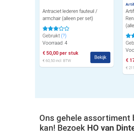
Arti
Antraciet lederen fauteuil /
Arti
armchair (alleen per set)
Ren
(all
Gebruikt
(?)
Voorraad: 4
Geb
Voo
€ 50,00 per stuk
Bekijk
€ 1
€ 60,50 incl. BTW
€ 211
Ons gehele assortiment 
kan! Bezoek
HO van Dint