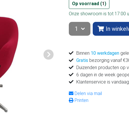
Op voorraad (
1
)
Onze showroom is tot 17:00 
In winke
Binnen
10 werkdagen
gele
Volgende
Gratis
bezorging vanaf €300
Duizenden producten op 
6 dagen in de week geop
Klantenservice is vandaag
Delen via mail
Printen