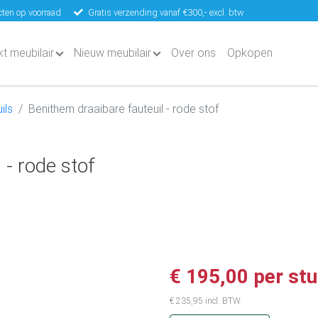
ten op voorraad
Gratis verzending vanaf €300,- excl. btw
kt meubilair
Nieuw meubilair
Over ons
Opkopen
ils
Benithem draaibare fauteuil - rode stof
 - rode stof
€ 195,00 per st
€ 235,95 incl. BTW