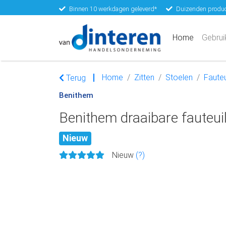
Binnen 10 werkdagen geleverd*
Duizenden produc
(current)
Home
Gebrui
Home
Zitten
Stoelen
Fauteu
Terug
Benithem
Benithem draaibare fauteuil
Nieuw
Nieuw
(?)