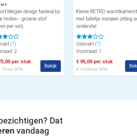
fort
fort Megan design fauteuil by
Kleine RETRO wachtkamerst
e Holten - groene stof
met tafeltje metalen zitting e
een per set)
onderstel
ruikt
(?)
Gebruikt
(?)
rraad: 2
Voorraad: 1
75,00 per stuk
€ 95,00 per stuk
Bekijk
Bek
,75 incl. BTW
€ 114,95 incl. BTW
bezichtigen? Dat
eren
vandaag