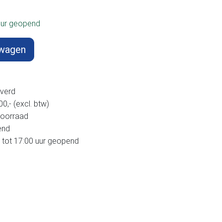
uur geopend
lwagen
verd
,- (excl. btw)
voorraad
end
 tot 17:00 uur geopend