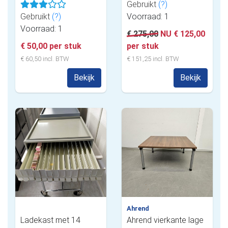
Gebruikt
(?)
Gebruikt
(?)
Voorraad: 1
Voorraad: 1
€ 275,00
NU € 125,00
€ 50,00 per stuk
per stuk
€ 60,50 incl. BTW
€ 151,25 incl. BTW
Bekijk
Bekijk
Ahrend
Ladekast met 14
Ahrend vierkante lage