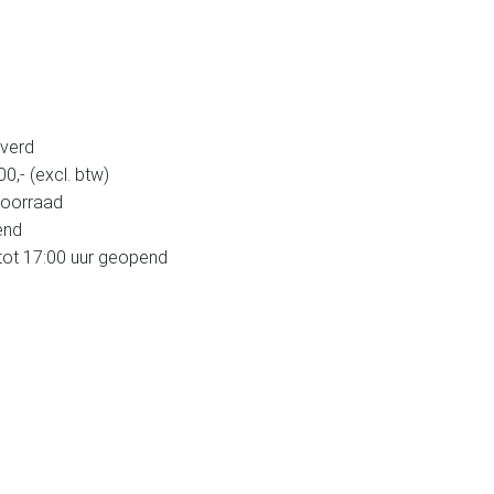
verd
,- (excl. btw)
voorraad
end
tot 17:00 uur geopend