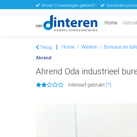
Binnen 10 werkdagen geleverd*
Duizenden produc
(current)
Home
Gebrui
Home
Werken
Bureaus en tafe
Terug
Ahrend
Ahrend Oda industrieel bu
Intensief gebruikt
(?)