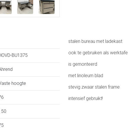
stalen bureau met ladekast
ook te gebruiken als werktafe
HOVD-BU1375
is gemonteerd
Ahrend
met linoleum blad
Vaste hoogte
stevig zwaar stalen frame
76
intensief gebruikt!
150
75