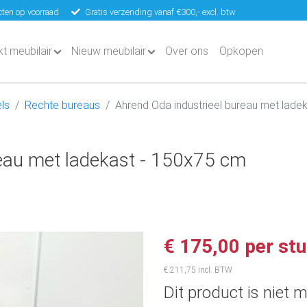
ten op voorraad
Gratis verzending vanaf €300,- excl. btw
kt meubilair
Nieuw meubilair
Over ons
Opkopen
ls
Rechte bureaus
Ahrend Oda industrieel bureau met lade
reau met ladekast - 150x75 cm
€ 175,00 per st
€ 211,75 incl. BTW
Dit product is niet m