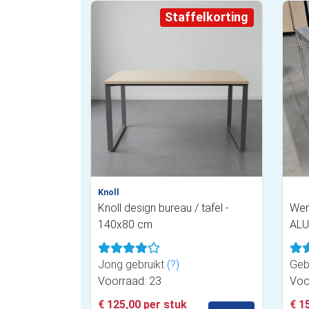
Staffelkorting
Knoll
Knoll design bureau / tafel -
Wer
140x80 cm
ALU
Jong gebruikt
(?)
Geb
Voorraad: 23
Voo
€ 125,00 per stuk
€ 1