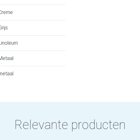
Creme
Grijs
Linoleum
Metaal
metaal
Relevante producten