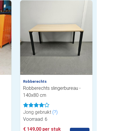
Robberechts
Robberechts slingerbureau -
140x80 cm
Jong gebruikt
(?)
Voorraad: 6
€ 149,00 per stuk