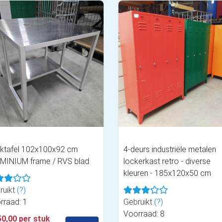
ktafel 102x100x92 cm
4-deurs industriële metalen
MINIUM frame / RVS blad
lockerkast retro - diverse
kleuren - 185x120x50 cm
ruikt
(?)
rraad: 1
Gebruikt
(?)
Voorraad: 8
50,00 per stuk