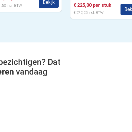
Bekijk
€ 225,00 per stuk
,50 incl. BTW
Bek
€ 272,25 incl. BTW
bezichtigen? Dat
eren
vandaag