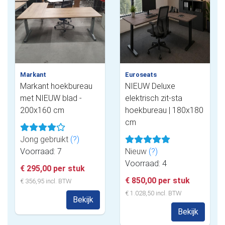
Markant
Euroseats
Markant hoekbureau
NIEUW Deluxe
met NIEUW blad -
elektrisch zit-sta
200x160 cm
hoekbureau | 180x180
cm
Jong gebruikt
(?)
Voorraad: 7
Nieuw
(?)
Voorraad: 4
€ 295,00 per stuk
€ 850,00 per stuk
€ 356,95 incl. BTW
€ 1.028,50 incl. BTW
Bekijk
Bekijk