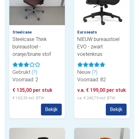
Steelcase
Euroseats
Steelcase Think
NIEUW bureaustoel
bureaustoel -
EVO - zwart
oranje/bruine stof
voetenkruis
Gebruikt
(?)
Nieuw
(?)
Voorraad: 2
Voorraad: 82
€ 135,00 per stuk
v.a. € 199,00 per stuk
€ 163,35 incl. BTW
v.a. € 240,79 incl. BTW
Bekijk
Bekijk