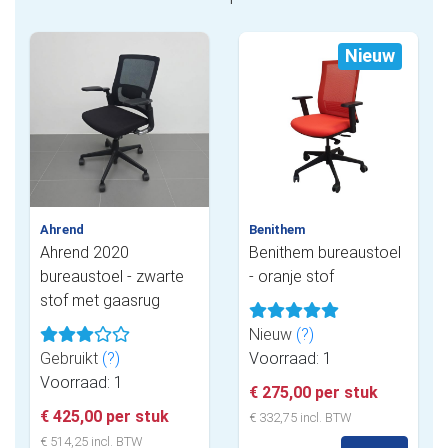
Nieuw
Ahrend
Benithem
Ahrend 2020
Benithem bureaustoel
bureaustoel - zwarte
- oranje stof
stof met gaasrug
Nieuw
(?)
Gebruikt
(?)
Voorraad: 1
Voorraad: 1
€ 275,00 per stuk
€ 425,00 per stuk
€ 332,75 incl. BTW
€ 514,25 incl. BTW