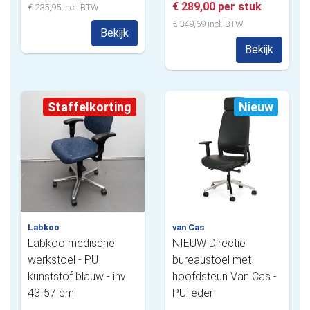
€ 289,00 per stuk
€ 235,95 incl. BTW
€ 349,69 incl. BTW
Bekijk
Bekijk
Staffelkorting
Nieuw
Labkoo
van Cas
Labkoo medische
NIEUW Directie
werkstoel - PU
bureaustoel met
kunststof blauw - ihv
hoofdsteun Van Cas -
43-57 cm
PU leder