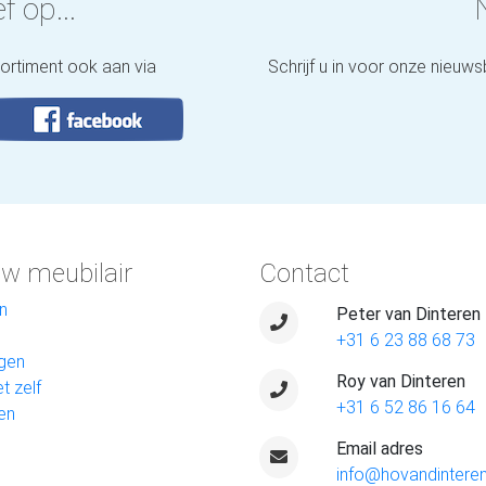
f op...
sortiment ook aan via
Schrijf u in voor onze nieuws
w meubilair
Contact
n
Peter van Dinteren
+31 6 23 88 68 73
gen
Roy van Dinteren
t zelf
+31 6 52 86 16 64
en
Email adres
info@hovandinteren