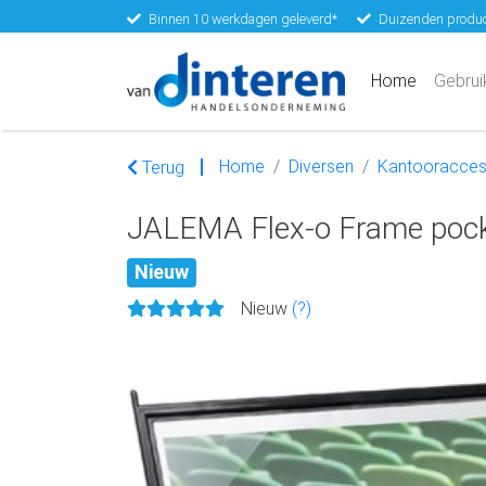
Binnen 10 werkdagen geleverd*
Duizenden produc
(current)
Home
Gebrui
Home
Diversen
Kantooracces
Terug
JALEMA Flex-o Frame pock
Nieuw
Nieuw
(?)