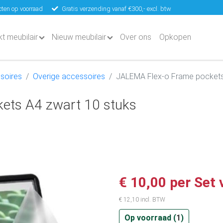
ten op voorraad
Gratis verzending vanaf €300,- excl. btw
kt meubilair
Nieuw meubilair
Over ons
Opkopen
soires
Overige accessoires
JALEMA Flex-o Frame pockets
ets A4 zwart 10 stuks
€ 10,00 per Set 
€ 12,10 incl. BTW
Op voorraad (
1
)