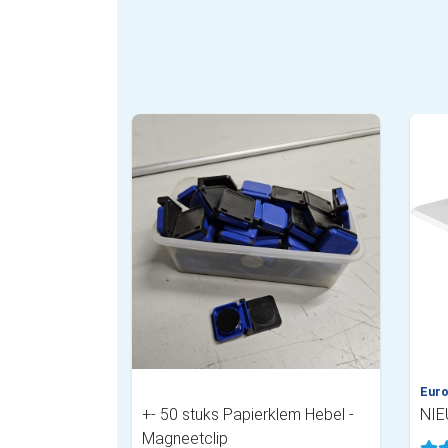
Euro
+- 50 stuks Papierklem Hebel -
NIEU
Magneetclip