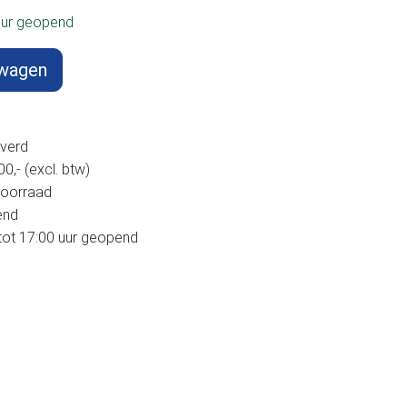
uur geopend
lwagen
verd
,- (excl. btw)
voorraad
end
tot 17:00 uur geopend