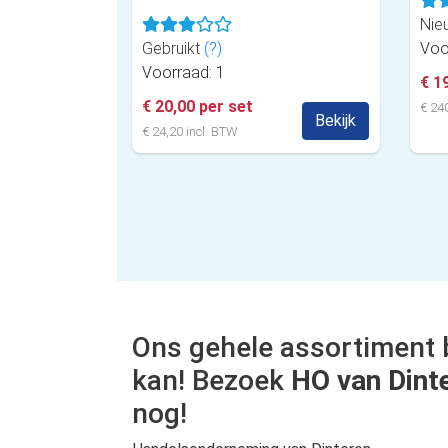
Nie
Gebruikt
(?)
Voo
Voorraad: 1
€ 1
€ 20,00 per set
€ 240
Bekijk
€ 24,20 incl. BTW
Ons gehele assortiment 
kan! Bezoek
HO van Dint
nog!