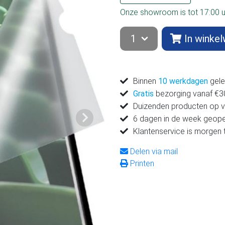
Onze showroom is tot 17:00 
In winke
Binnen
10 werkdagen
gele
Gratis
bezorging vanaf €300
Duizenden producten op 
6 dagen in de week geop
Volgende
Klantenservice is morgen 
Delen via mail
Printen