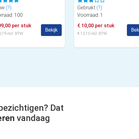
uw
(?)
Gebruikt
(?)
rraad: 100
Voorraad: 1
99,00 per stuk
€ 10,00 per stuk
Bekijk
Bek
,79 incl. BTW
€ 12,10 incl. BTW
bezichtigen? Dat
eren
vandaag