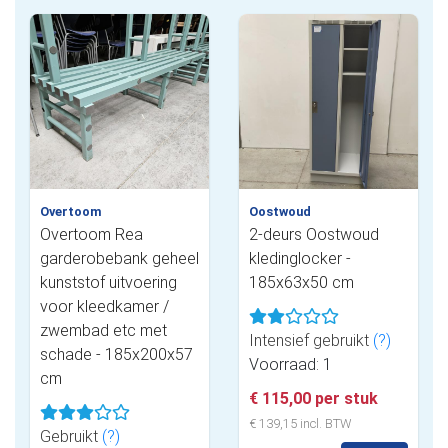
Overtoom
Oostwoud
Overtoom Rea
2-deurs Oostwoud
garderobebank geheel
kledinglocker -
kunststof uitvoering
185x63x50 cm
voor kleedkamer /
zwembad etc met
Intensief gebruikt
(?)
schade - 185x200x57
Voorraad: 1
cm
€ 115,00 per stuk
€ 139,15 incl. BTW
Gebruikt
(?)