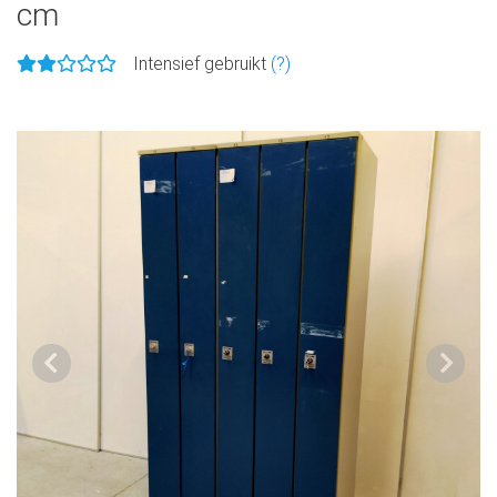
cm
Intensief gebruikt
(?)
Vorige
Volge