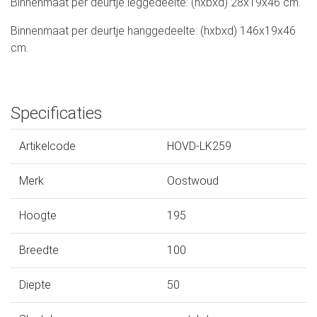
Binnenmaat per deurtje leggedeelte: (hxbxd) 28x19x46 cm.
Binnenmaat per deurtje hanggedeelte: (hxbxd) 146x19x46
cm.
Specificaties
Artikelcode
HOVD-LK259
Merk
Oostwoud
Hoogte
195
Breedte
100
Diepte
50