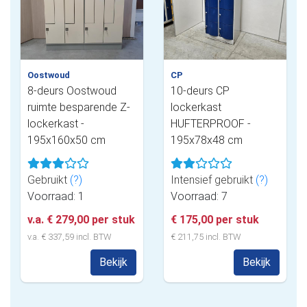
Oostwoud
CP
8-deurs Oostwoud
10-deurs CP
ruimte besparende Z-
lockerkast
lockerkast -
HUFTERPROOF -
195x160x50 cm
195x78x48 cm
Gebruikt
(?)
Intensief gebruikt
(?)
Voorraad: 1
Voorraad: 7
v.a. € 279,00 per stuk
€ 175,00 per stuk
v.a. € 337,59 incl. BTW
€ 211,75 incl. BTW
Bekijk
Bekijk