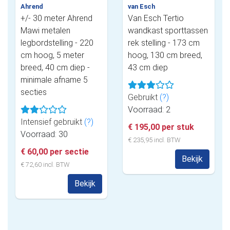
Ahrend
van Esch
+/- 30 meter Ahrend
Van Esch Tertio
Mawi metalen
wandkast sporttassen
legbordstelling - 220
rek stelling - 173 cm
cm hoog, 5 meter
hoog, 130 cm breed,
breed, 40 cm diep -
43 cm diep
minimale afname 5
secties
Gebruikt
(?)
Voorraad: 2
Intensief gebruikt
(?)
€ 195,00 per stuk
Voorraad: 30
€ 235,95 incl. BTW
€ 60,00 per sectie
Bekijk
€ 72,60 incl. BTW
Bekijk