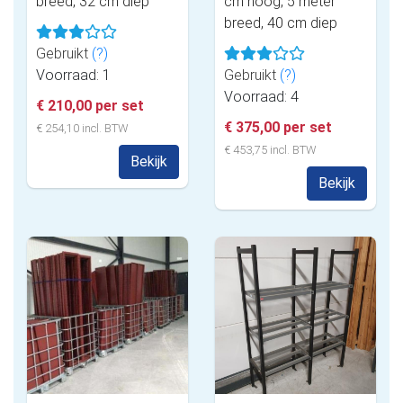
breed, 32 cm diep
cm hoog, 5 meter
breed, 40 cm diep
Gebruikt
(?)
Voorraad: 1
Gebruikt
(?)
Voorraad: 4
€ 210,00 per set
€ 375,00 per set
€ 254,10 incl. BTW
€ 453,75 incl. BTW
Bekijk
Bekijk