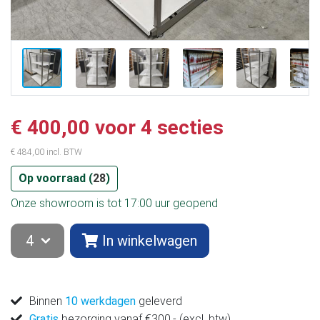
€ 400,00 voor 4 secties
€ 484,00 incl. BTW
Op voorraad (
28
)
Onze showroom is tot 17:00 uur geopend
In winkelwagen
Binnen
10 werkdagen
geleverd
Gratis
bezorging vanaf €300,- (excl. btw)