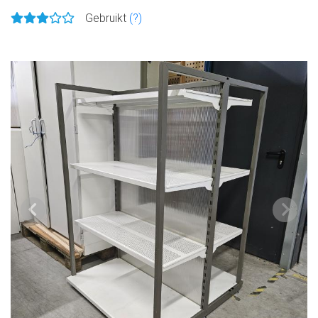
Gebruikt
(?)
Vorige
Volge