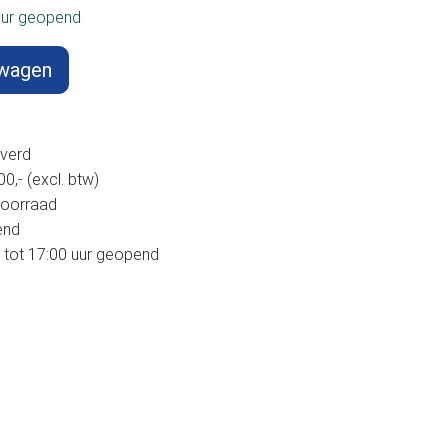
uur geopend
lwagen
verd
,- (excl. btw)
voorraad
end
 tot 17:00 uur geopend