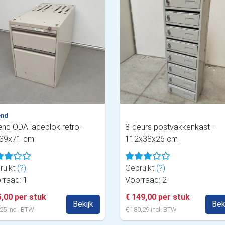
end
end ODA ladeblok retro -
8-deurs postvakkenkast -
39x71 cm
112x38x26 cm
ruikt
(?)
Gebruikt
(?)
rraad: 1
Voorraad: 2
5,00 per stuk
€ 149,00 per stuk
Bekijk
Bek
25 incl. BTW
€ 180,29 incl. BTW