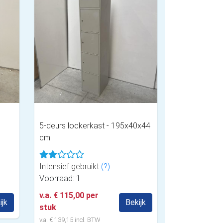
5-deurs lockerkast - 195x40x44
cm
Intensief gebruikt
(?)
Voorraad: 1
v.a. € 115,00 per
ijk
Bekijk
stuk
v.a. € 139,15 incl. BTW