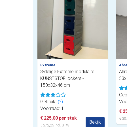
Extreme
Ahr
3-delige Extreme modulaire
Ahr
KUNSTSTOF lockers -
53x
150x32x46 cm
Geb
Gebruikt
(?)
Voo
Voorraad: 1
€ 2
€ 225,00 per stuk
€ 30,
Bekijk
€ 272,25 incl. BTW