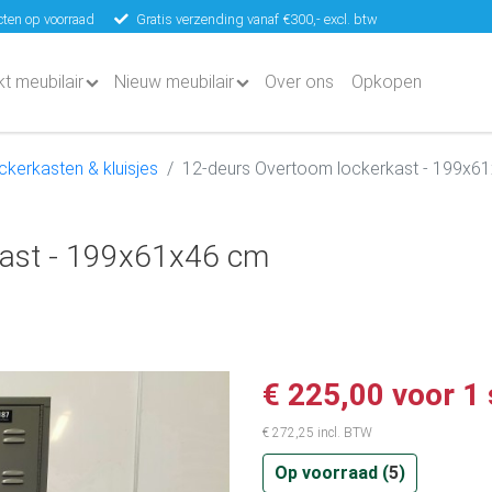
ten op voorraad
Gratis verzending vanaf €300,- excl. btw
kt meubilair
Nieuw meubilair
Over ons
Opkopen
ckerkasten & kluisjes
12-deurs Overtoom lockerkast - 199x6
kast - 199x61x46 cm
€ 225,00 voor 1 
€ 272,25 incl. BTW
Op voorraad (
5
)