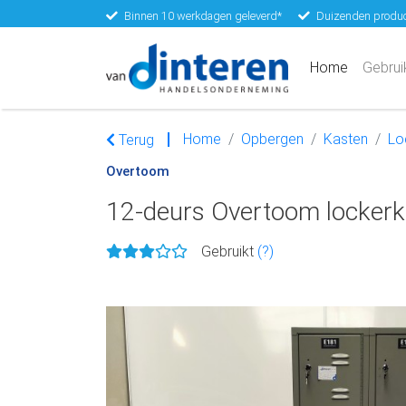
Binnen 10 werkdagen geleverd*
Duizenden produc
(current)
Home
Gebrui
Home
Opbergen
Kasten
Lo
Terug
Overtoom
12-deurs Overtoom locker
Gebruikt
(?)