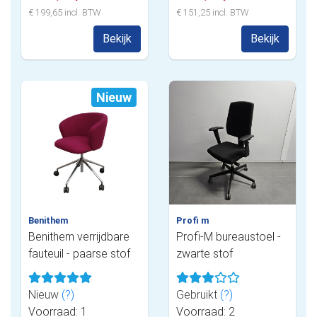
€ 199,65 incl. BTW
€ 151,25 incl. BTW
Bekijk
Bekijk
Nieuw
Benithem
Profi m
Benithem verrijdbare
Profi-M bureaustoel -
fauteuil - paarse stof
zwarte stof
Nieuw
(?)
Gebruikt
(?)
Voorraad: 1
Voorraad: 2