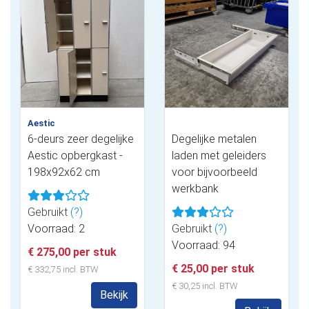
Aestic
6-deurs zeer degelijke
Degelijke metalen
Aestic opbergkast -
laden met geleiders
198x92x62 cm
voor bijvoorbeeld
werkbank
Gebruikt
(?)
Voorraad: 2
Gebruikt
(?)
Voorraad: 94
€ 275,00 per stuk
€ 25,00 per stuk
€ 332,75 incl. BTW
€ 30,25 incl. BTW
Bekijk