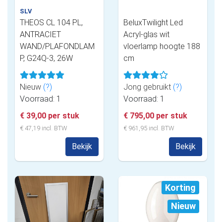
SLV
THEOS CL 104 PL,
BeluxTwilight Led
ANTRACIET
Acryl-glas wit
WAND/PLAFONDLAM
vloerlamp hoogte 188
P, G24Q-3, 26W
cm
Nieuw
(?)
Jong gebruikt
(?)
Voorraad: 1
Voorraad: 1
€ 39,00 per stuk
€ 795,00 per stuk
€ 47,19 incl. BTW
€ 961,95 incl. BTW
Bekijk
Bekijk
Korting
Nieuw