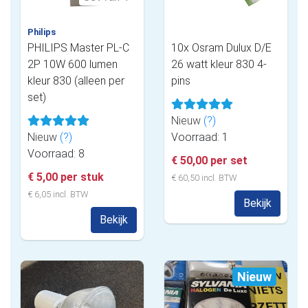
Philips
PHILIPS Master PL-C
10x Osram Dulux D/E
2P 10W 600 lumen
26 watt kleur 830 4-
kleur 830 (alleen per
pins
set)
Nieuw
(?)
Nieuw
(?)
Voorraad: 1
Voorraad: 8
€ 50,00 per set
€ 5,00 per stuk
€ 60,50 incl. BTW
€ 6,05 incl. BTW
Bekijk
Bekijk
Nieuw